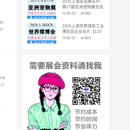
2025上海亚宠展名片、
第27届亚洲宠物展览会
企业名片【1560张】
08-25
982
国际
2026上海世界煤炭工业
方
博览会企业名片【110
张】
06-15
883
会地
业介