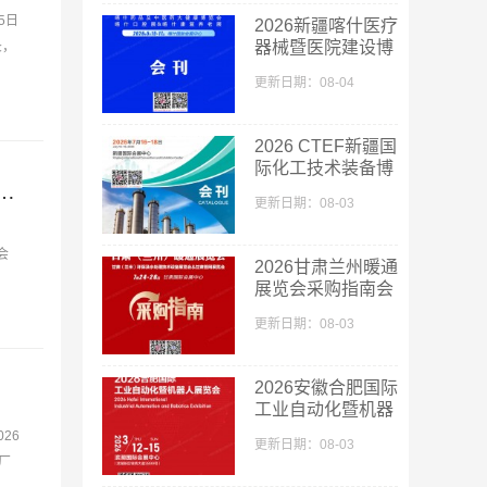
5日
2026新疆喀什医疗
器械暨医院建设博
录，
览会_喀什药品及
更新日期：08-04
中医药大健康博览
会采购指南会刊-
参展商名录
2026 CTEF新疆国
际化工技术装备博
厦门工业博览会_第30届海峡两岸机械电子商品交易会参展商名录
览会会刊-新疆化
更新日期：08-03
工展参展商名录
会
2026甘肃兰州暖通
展览会采购指南会
刊-参展商名录
更新日期：08-03
2026安徽合肥国际
工业自动化暨机器
人展览会会刊-参
26
更新日期：08-03
展商名录
厂