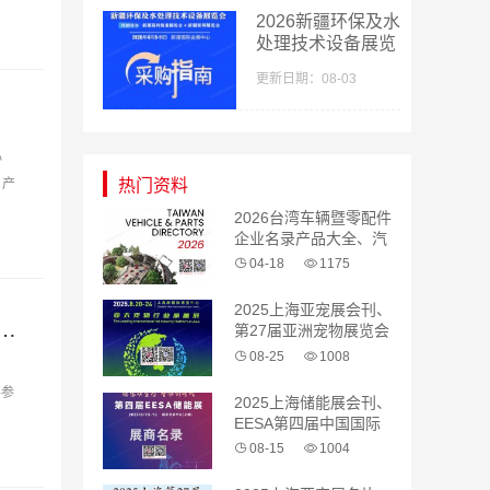
2026新疆环保及水
处理技术设备展览
会采购指南会刊-
更新日期：08-03
参展商名录
心
、产
热门资料
2026台湾车辆暨零配件
企业名录产品大全、汽
配 汽车零部件
04-18
1175
2025上海亚宠展会刊、
第二十三届中国国际检验医学暨输血仪器试剂博览会会刊-IVD参展商名录
第27届亚洲宠物展览会
参展商名录
08-25
1008
-参
2025上海储能展会刊、
EESA第四届中国国际
储能展览会参展商名录
08-15
1004