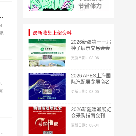
会会刊、第43届中国国际体育用品博览会参展商名录
4
最新收集上架资料
参展
2026新疆第十一届
种子展示交易会会
刊-新疆种子展参
更新日期：08-06
展商名录
2026 APES上海国
际汽配展参展商名
活
单
东
更新日期：08-05
2026新疆暖通展览
会采购指南会刊-
参展商名录
更新日期：08-04
届华南区光储充供应链大会会刊-参展商名录