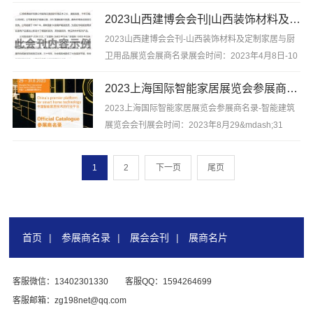
世贸博览馆2023广州国际智能家居展览会会刊-展商
2023山西建博会会刊|山西装饰材料及定制家居与厨卫用品展览会展商名录-PDF文档电子版资料
名录，含企业简介，参展展商联系方式等，是你寻找
项目、产品与厂商货源的最佳帮手。...
2023山西建博会会刊-山西装饰材料及定制家居与厨
卫用品展览会展商名录展会时间：2023年4月8日-10
日 展会地点：中国（太原）煤炭交易中心-晋阳湖国
2023上海国际智能家居展览会参展商名录-智能建筑展览会会刊-PDF文档电子版资料
际会展中心2023山西建博会会刊-山西装饰材料及定
制家居与厨卫用品...
2023上海国际智能家居展览会参展商名录-智能建筑
展览会会刊展会时间：2023年8月29&mdash;31
日 展会地点：上海新国际博览中心2023上海国际智
能家居展览会参展商名录-智能建筑展览会会刊，含企
1
2
下一页
尾页
业简介，参...
首页
|
参展商名录
|
展会会刊
|
展商名片
客服微信：13402301330
客服QQ：1594264699
客服邮箱：zg198net@qq.com