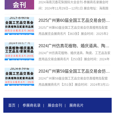
工艺品及家...
2024海南沉香花梨国际大会会刊-参展商名录展会时
间：2024年11月29日—12月1日 展会地址：海南国
际会展中心2024海南沉香花梨国际大会会刊-参展商
2025广州第60届全国工艺品交易会仿真植物及配套用品展览会展商名片【363张】
名录，含企业简介，含参展企业联系方式等，是你寻
找项目、产品与厂商货源的最佳帮手。不用再东奔
2025广州第60届全国工艺品交易会仿真植物及配套
西...
用品展览会展商名片【363张】展会时间：2025年2
月25日～2月27日 展会地点:广州中国进出口商品交
2024广州仿真花植物、婚庆道具、陶瓷、工艺品及家居用品交易会展商名片【253张】
易会展馆2025广州第60届全国工艺品交易会仿真植
物及配套用品展览会展商名片...
2024广州仿真花植物、婚庆道具、陶瓷、工艺品及家
居用品交易会展商名片【253张】展会时间：2024年
10月21日—27日 展会地点：广州琶洲国际采购中
2024广州第59届全国工艺品交易会仿真植物及配套用品展展商名片【251张】
心2024广州仿真花植物、婚庆道具、陶瓷、工艺品及
家居用...
2024广州第59届全国工艺品交易会仿真植物及配套
用品展展商名片【251张】展会时间：2024年3月11-
13日 展会地点：广州广交会展馆2024广州第59届
全国工艺品交易会仿真植物及配套用品展展商名片
【25...
首页
|
参展商名录
|
展会会刊
|
展商名片