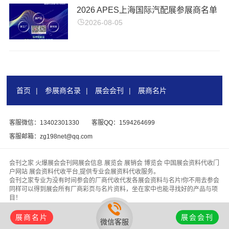
2026 APES上海国际汽配展参展商名单
2026-08-05
首页
|
参展商名录
|
展会会刊
|
展商名片
客服微信：13402301330
客服QQ：1594264699
客服邮箱：zg198net@qq.com
会刊之家 火爆展会会刊网展会信息 展览会 展销会 博览会 中国展会资料代收门
户网站 展会资料代收平台,提供专业会展资料代收服务。
会刊之家专业为没有时间参会的厂商代收代发各展会资料与名片!你不用去参会
同样可以得到展会所有厂商彩页与名片资料，坐在家中也能寻找好的产品与项
目！
版权所有 &
【会刊之家www.zhanhuihuikan.com】
代收展会资料行业领头
羊，为客户找厂家、为厂家找客户！
展商名片
展会会刊
微信客服