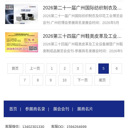
月21-23日展会地点：深圳会展中心2026深圳无人机
2026第二十一届广州国际纺织制衣及印花工业博览会会刊-广州纺博会参展商名录
展会刊、深圳UAVEXPO国际低空经济与无人系统博
览会参展商名录，含企业介绍，含参展企业联系方式
2026第二十一届广州国际纺织制衣及印花工业博览会
等...
会刊-广州纺博会参展商名录展会时间：2026年5月
19-21日展会地点：广州琶洲保利世贸博览馆2026第
2026第三十四届广州鞋类皮革及工业设备展暨广州鞋类制成品展览会会刊-参展商名录
二十一届广州国际纺织制衣及印花工业博览会会刊-参
展商名录，含企业介绍，含参展企业联系方式等，是
2026第三十四届广州鞋类皮革及工业设备展暨广州鞋
你寻找项目、...
类制成品展览会会刊-参展商名录展会时间：2026年5
月20-22日展会地点：广州·广交会展馆D区2026第三
十四届广州鞋类皮革及工业设备展暨广州鞋类制成品
首页
上一页
1
2
3
4
5
6
展览会会刊-参展商名录，含企业介绍，含参展企业联
系方式等...
7
8
9
10
下一页
尾页
首页
|
参展商名录
|
展会会刊
|
展商名片
客服微信：13402301330
客服QQ：1594264699