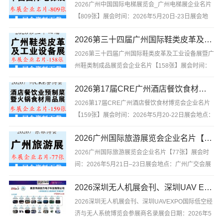
手。不用再东奔西跑，你坐在家中你坐在家中也能寻
2026广州中国国际电梯展览会_广州电梯展企业名片
找好的产品与项目...
【809张】展会时间：2026年5月20日-23日展会地
点：广州广交会展馆2026广州中国国际电梯展览会_
2026第三十四届广州国际鞋类皮革及工业设备展暨广州鞋类制成品展览会企业名片【158张】
广州电梯展企业名片【809张】含参展企业联系方式
等，是你寻找项目、产品与厂商货源的最佳帮手。不
2026第三十四届广州国际鞋类皮革及工业设备展暨广
用再东奔西...
州鞋类制成品展览会企业名片【158张】展会时间：
2026年5月20-22日展会地点：广州·广交会展馆2026
2026第17届CRE广州酒店餐饮食材博览会企业名片【159张】
第三十四届广州国际鞋类皮革及工业设备展暨广州鞋
类制成品展览会企业名片【158张】含参展企业联系
2026第17届CRE广州酒店餐饮食材博览会企业名片
方式等，...
【159张】展会时间：2026年5月20-22日展会地点：
广州广交会展馆2026第17届CRE广州酒店餐饮食材
2026广州国际旅游展览会企业名片【77张】
博览会企业名片【159张】含参展企业联系方式等，
是你寻找项目、产品与厂商货源的最佳帮手。不用再
2026广州国际旅游展览会企业名片【77张】展会时
东奔...
间：2026年5月21日–23日展会地点：广州广交会展
馆2026广州国际旅游展览会企业名片【77张】含参
2026深圳无人机展会刊、深圳UAV EXPO国际低空经济与无人系统博览会参展商名录
展企业联系方式等，是你寻找项目、产品与厂商货源
的最佳帮手。不用再东奔西跑，你坐在家中你坐在家
2026深圳无人机展会刊、深圳UAVEXPO国际低空经
中也能寻找好的...
济与无人系统博览会参展商名录展会日期：2026年5