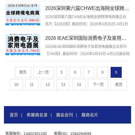
+会刊展会时间：2026年4月9-11日展会地点：广州
2026深圳第六届CHWE出海网全球跨境电商展企业名片【1003张】
保利世贸博览馆【会刊+名片】2026LABEXPO广州
分析展、广州国际分析生化及实验室设备展览会暨技
2026深圳第六届CHWE出海网全球跨境电商展企业
术研...
名片【1003张】展会时间：2026年3月30日-4月1日
展会地点：深圳福田会展中心2026深圳第六届
2026 IEAE深圳国际消费电子及家用电器展企业名片【794张】IEAE深圳电子展
CHWE出海网全球跨境电商展企业名片【1003张】
含参展企业联系方式等，是你寻找项目、产品与厂商
2026IEAE深圳国际消费电子及家用电器展企业名片
货源的最佳帮...
【794张】展会时间：2026年3月30日-4月1日展会地
点：深圳会展中心2026IEAE深圳国际消费电子及家
用电器展企业名片【794张】含参展企业联系方式
首页
上一页
5
6
7
8
9
等，是你寻找项目、产品与厂商货源的最佳帮手。不
用...
10
11
12
13
14
下一页
尾页
首页
|
参展商名录
|
展会会刊
|
展商名片
客服微信：13402301330
客服QQ：1594264699